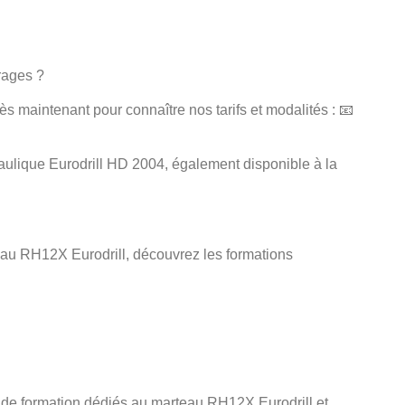
rages ?
 maintenant pour connaître nos tarifs et modalités : 📧
ulique Eurodrill HD 2004, également disponible à la
eau RH12X Eurodrill, découvrez les formations
 de formation dédiés au marteau RH12X Eurodrill et