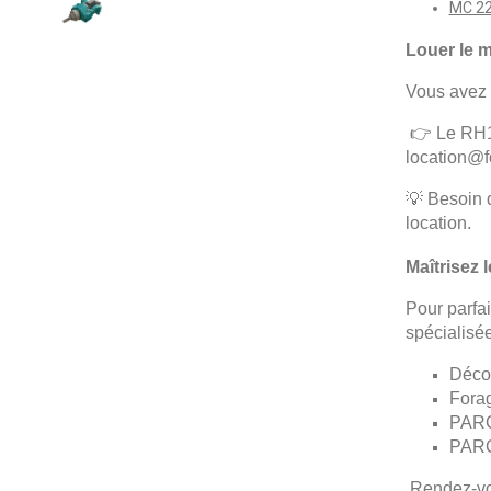
MC 2
Louer le 
Vous avez 
👉 Le RH12
location@f
💡 Besoin 
location.
Maîtrisez 
Pour parfa
spécialisée
Décou
Forag
PARC
PARC
Rendez-v