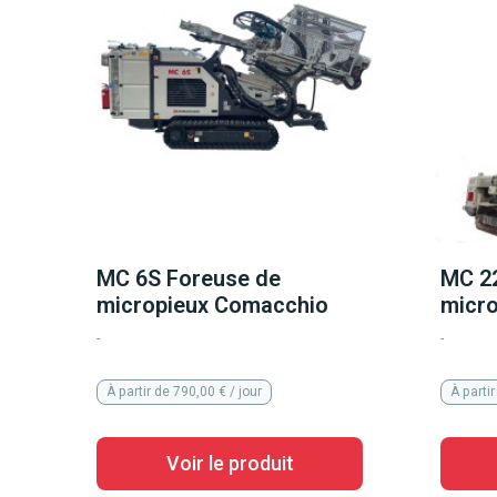
MC 6S Foreuse de
MC 2
micropieux Comacchio
micr
-
-
À partir de 790,00 € / jour
À partir
Voir le produit