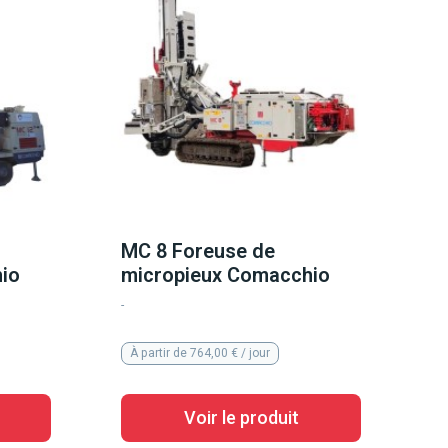
MC 8 Foreuse de
io
micropieux Comacchio
-
À partir de 764,00 € / jour
Voir le produit