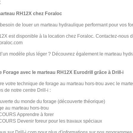
2
marteau RH12X chez Foraloc
besoin de louer un marteau hydraulique performant pour vos fo
X est disponible à la location chez Foraloc. Contactez-nous dès
oraloc.com
d’un modèle plus léger ? Découvrez également le marteau hydra
le Forage avec le marteau RH12X Eurodrill grâce à Drill-i
ire votre technique de forage au marteau hors-trou avec le mart
s de notre centre Drill-i :
verte du monde du forage (découverte théorique)
e au marteau hors-trou
OURS Apprendre à forer
OURS Devenir foreur pour les travaux spéciaux
ous sur
Drill-i.com
pour plus d'informations sur nos programmes