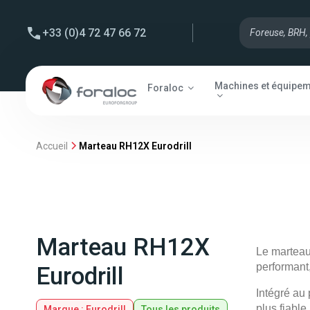
+33 (0)4 72 47 66 72
Machines et équipe
Foraloc
Accueil
Marteau RH12X Eurodrill
Marteau RH12X
Le marteau
performant,
Eurodrill
Intégré au
plus fiable
Marque :
Eurodrill
Tous les produits