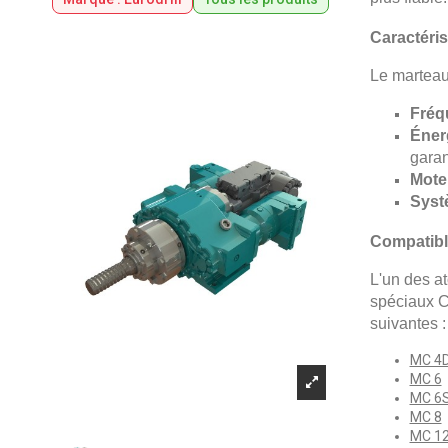
Caractéri
Le marteau
Fréq
Éner
garan
Mote
Syst
Compatibl
L'un des a
spéciaux C
suivantes :
MC 4
MC 6
MC 6
MC 8
MC 1