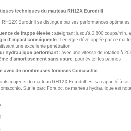
stiques techniques du marteau RH12X Eurodrill
 RH12X Eurodrill se distingue par ses performances optimales p
uence de frappe élevée
: atteignant jusqu'à 2 800 coups/min,
gie d'impact conséquente
: l'énergie développée par ce marte
tissant une excellente pénétration.
ur hydraulique performant
: avec une vitesse de rotation à 2
ème d’amortissement sans usure
, pour éviter les pannes
e avec de nombreuses foreuses Comacchio
touts majeurs du marteau RH12X Eurodrill est sa capacité à se 
omacchio. Sur le parc Foraloc, ce marteau hydraulique est no
D
S
2