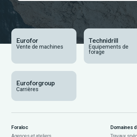
Eurofor
Technidrill
Vente de machines
Equipements de
forage
Euroforgroup
Carrières
Foraloc
Domaines d'
Agences et ateliers
Travaux spéc